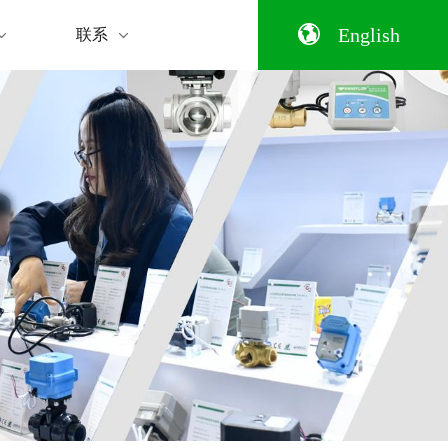
阀
心
家居
咨询留言
企业风采
A20系列 Wi-Fi 调节阀
自动化设备
B70系列
P30系列气动球阀
English
联系