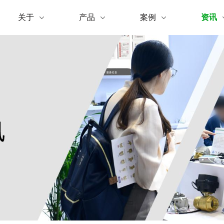
闻
电动阀
灌溉
企业文化
时间控制阀
技术资讯
食品制药
防漏水报警器
发展历程
下载中心
水利工程
温控阀
联系我们
企业资质
智能无线电动
视频中
智能
关于
产品
案例
资讯