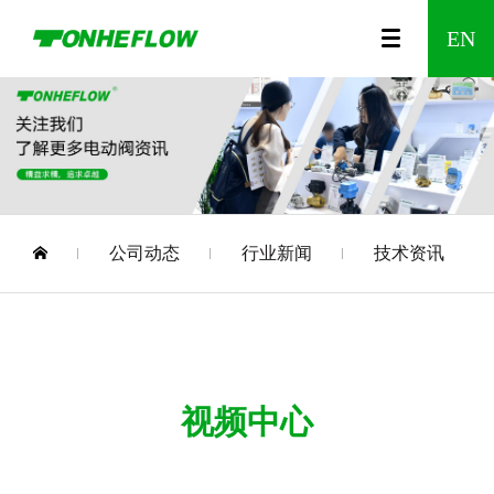
00
视
公
A150
农
咨
A550
企
食
调
时
发
防
水
温
企
智
智
A20
企
EN
列
频
司
系列
业
询
系列
业
品
节
间
展
漏
利
控
业
能
能
系
业
中
介
灌
留
文
制
型
控
历
水
工
阀
资
无
家
列
风
公司动态
行业新闻
技术资讯
心
绍
溉
言
化
药
电
制
程
报
程
质
线
居
Wi-
采
动
阀
警
电
Fi
视频中心
阀
器
动
调