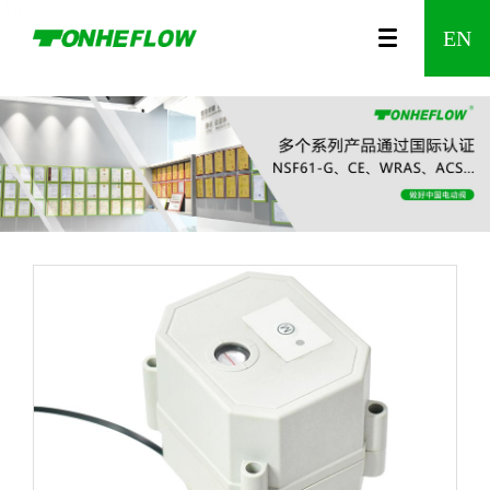
Array
00
视
公
A150
农
咨
A550
企
食
调
时
发
防
水
温
企
智
智
A20
企
EN
列
频
司
系列
业
询
系列
业
品
节
间
展
漏
利
控
业
能
能
系
业
中
介
灌
留
文
制
型
控
历
水
工
阀
资
无
家
列
风
心
绍
溉
言
化
药
电
制
程
报
程
质
线
居
Wi-
采
动
阀
警
电
Fi
阀
器
动
调