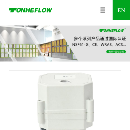
Array
00
视
公
A150
农
咨
A550
企
食
调
时
发
防
水
温
企
智
智
A20
企
EN
列
频
司
系列
业
询
系列
业
品
节
间
展
漏
利
控
业
能
能
系
业
中
介
灌
留
文
制
型
控
历
水
工
阀
资
无
家
列
风
心
绍
溉
言
化
药
电
制
程
报
程
质
线
居
Wi-
采
动
阀
警
电
Fi
阀
器
动
调